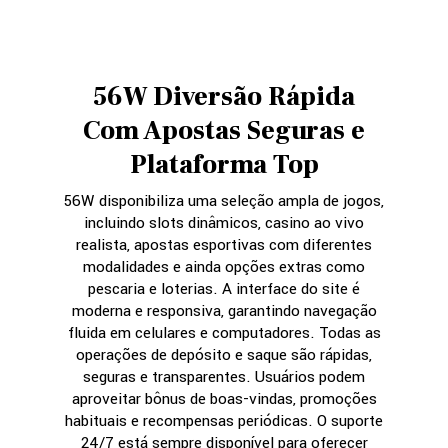
56W Diversão Rápida
Com Apostas Seguras e
Plataforma Top
56W disponibiliza uma seleção ampla de jogos,
incluindo slots dinâmicos, casino ao vivo
realista, apostas esportivas com diferentes
modalidades e ainda opções extras como
pescaria e loterias. A interface do site é
moderna e responsiva, garantindo navegação
fluida em celulares e computadores. Todas as
operações de depósito e saque são rápidas,
seguras e transparentes. Usuários podem
aproveitar bônus de boas-vindas, promoções
habituais e recompensas periódicas. O suporte
24/7 está sempre disponível para oferecer